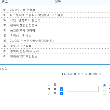
94
2021년 가을 운동회
93
6/15 동백호 초등학교 학생들과 CAS 활동
92
23년 5월 롱화이 졸업식
91
롱화이 생명안전교육
90
쏭끄란 축제 한마당
89
유학생 아침메뉴
88
2박 3일 쑤저우 수학여행(3/29~31)
87
용두절 CAS활동
86
롱화이 점심 메뉴 공개
85
璜山溪北村 체험활동
1
[2]
[3]
[4]
[5]
[6]
[7]
[8]
[9]
[10]