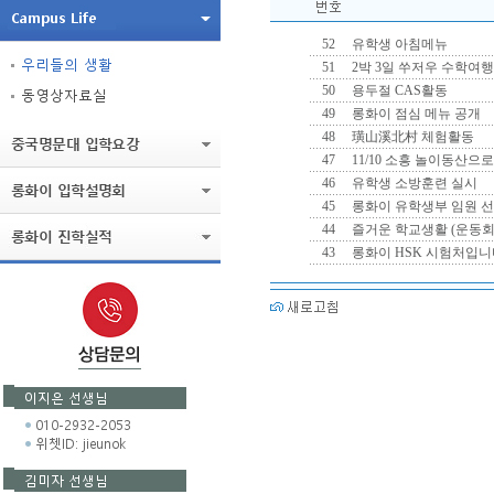
52
유학생 아침메뉴
51
2박 3일 쑤저우 수학여행(3
50
용두절 CAS활동
49
롱화이 점심 메뉴 공개
48
璜山溪北村 체험활동
47
11/10 소흥 놀이동산으로
46
유학생 소방훈련 실시
45
롱화이 유학생부 임원 
44
즐거운 학교생활 (운동회
43
롱화이 HSK 시험처입니