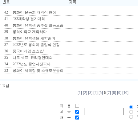
42
롱화이 운동회 개막식 현장
41
고3재학생 결기대회
40
롱화이 유학생 중추절 활동모습
39
롱화이학교 개학하다
38
롱화이 유학생원 개학준비
37
2022년도 롱화이 졸업식 현장
36
중국어게임 쇼쇼쇼!!
35
나도 쉐프! 요리경연대회
34
2022년도 졸업사진찍다.
33
롱화이 체력장 및 소규모운동회
[1]
[2]
[3]
[4]
[5]
6
[7]
[8]
[9]
[10]