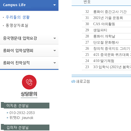
32
롱화이 중간고사 기간
31
2021년 가을 운동회
30
CAS 야외활동
29
생일파티
28
롱화이 개학날
27
단오절 문화행사
26
창의적 중국지도 그리기
25
4/21 중국문화 퀴즈대회
24
4/10 딸기체험
23
3/3 입학식 (2021년 봄학