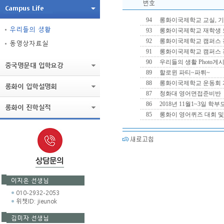
94
롱화이국제학교 교실, 기
93
롱화이국제학교 재학생 모
92
롱화이국제학교 캠퍼스 전
91
롱화이국제학교 캠퍼스 전
90
우리들의 생활 Photo게
89
할로윈 파티~파튀~
88
롱화이국제학교 운동회 
87
청화대 영어면접준비반
86
2018년 11월1~3일 학
85
롱화이 영어퀴즈 대회 및